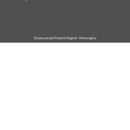
Dissenyat per Projecte Digital - Matarogroc