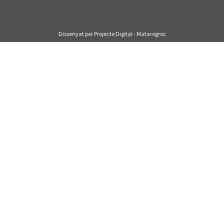
Dissenyat per Projecte Digital - Matarogroc