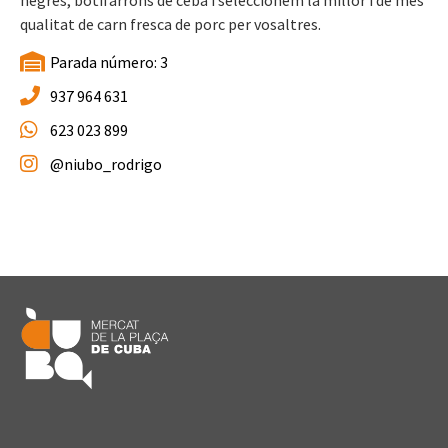
qualitat de carn fresca de porc per vosaltres.
Parada número: 3
937 964 631
623 023 899
@niubo_rodrigo